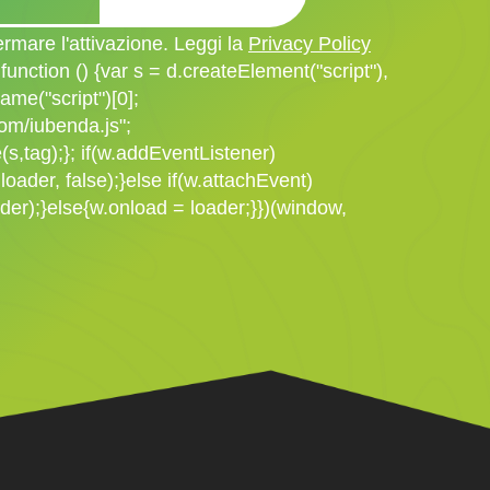
rmare l'attivazione. Leggi la
Privacy Policy
 function () {var s = d.createElement("script"),
me("script")[0];
om/iubenda.js";
s,tag);}; if(w.addEventListener)
loader, false);}else if(w.attachEvent)
der);}else{w.onload = loader;}})(window,