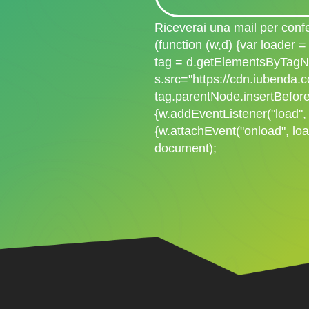
Riceverai una mail per confe
(function (w,d) {var loader =
tag = d.getElementsByTagNa
s.src="https://cdn.iubenda.c
tag.parentNode.insertBefore(
{w.addEventListener("load", 
{w.attachEvent("onload", loa
document);