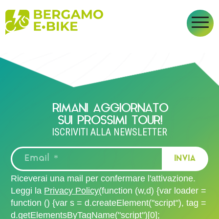
VALLE DI SCALVE
RIMANI AGGIORNATO
SUI PROSSIMI TOUR!
ISCRIVITI ALLA NEWSLETTER
Riceverai una mail per confermare l'attivazione.
Leggi la
Privacy Policy
(function (w,d) {var loader =
function () {var s = d.createElement("script"), tag =
d.getElementsByTagName("script")[0];