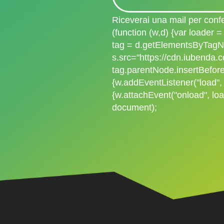
Riceverai una mail per confe
(function (w,d) {var loader =
tag = d.getElementsByTagNa
s.src="https://cdn.iubenda.c
tag.parentNode.insertBefore(
{w.addEventListener("load", 
{w.attachEvent("onload", loa
document);