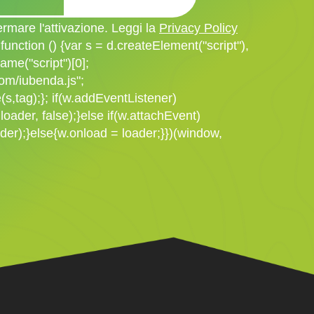
rmare l'attivazione. Leggi la
Privacy Policy
 function () {var s = d.createElement("script"),
me("script")[0];
om/iubenda.js";
s,tag);}; if(w.addEventListener)
loader, false);}else if(w.attachEvent)
der);}else{w.onload = loader;}})(window,